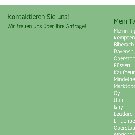
Kontaktieren Sie uns!
Mein Tä
Wir freuen uns über Ihre Anfrage!
Memmin
Kempten
Biberach
Ravensb
Oberstdo
Füssen
Kaufbeu
Mindelh
Marktobe
Oy
Ulm
Isny
Leutkirc
Lindenbe
Obersta
Wörisho