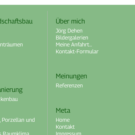
dschaftsbau
Über mich
Jörg Dehen
Bildergalerien
enträumen
Meine Anfahrt...
Kontakt-Formular
Meinungen
Referenzen
anierung
ckenbau
Meta
Home
 Porzellan und
Kontakt
Impressum
es Raumklima