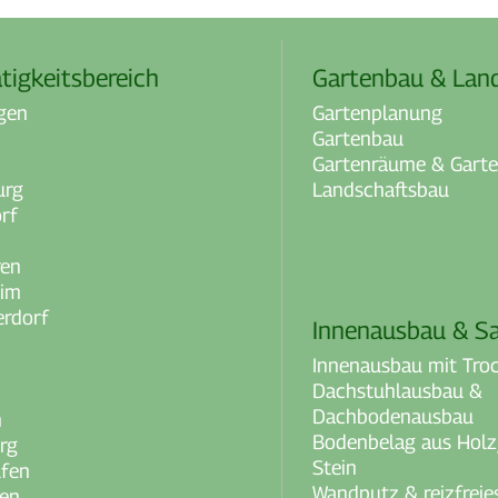
tigkeitsbereich
Gartenbau & Lan
gen
Gartenplanung
Gartenbau
Gartenräume & Gart
urg
Landschaftsbau
rf
ren
eim
rdorf
Innenausbau & S
Innenausbau mit Tro
Dachstuhlausbau &
Dachbodenausbau
h
Bodenbelag aus Holz,
rg
Stein
ufen
Wandputz & reizfrei
fen