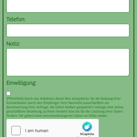
Telefon:
Notiz:
Einwilligung:
(Pflichtfeld) Durch das Anklicken dieser Box akzeptieren Sie die Nutzung Ihrer
Kontaktdaten durch den Empfänger Ihrer Nachricht ausschließlich zur
Beantwortung Ihrer Anfrage. Die Daten bleiben gespeichert solange eine aktive
geschäftliche Beziehung zu Ihnen besteht bzw. bis Sie die Löschung Ihrer Daten
fordern. Wir geben keine personenbezogenen Daten an Dritte weiter.