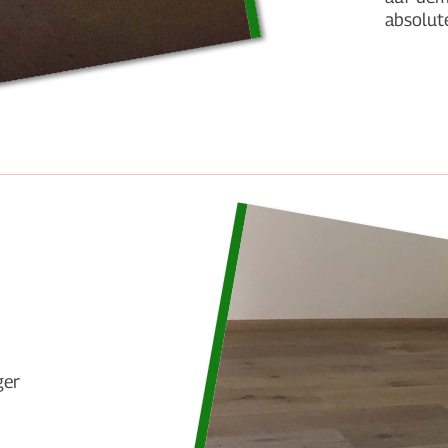
absolu
ger