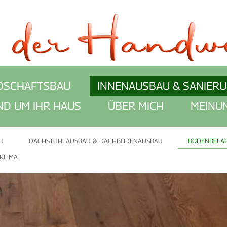
DSCHAFTSBAU
INNENAUSBAU & SANIER
ND UM IHR HAUS
ÜBER MICH
MEINU
U
DACHSTUHLAUSBAU & DACHBODENAUSBAU
BODENBELAG
KLIMA