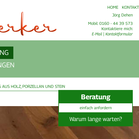
HOME
KONTAKT
Jörg Dehen
Mobil: 0160 - 44 39 573
Kontaktiere mich:
E-Mail
|
Kontaktformular
UNG
NGEN
 AUS HOLZ, PORZELLAN UND STEIN
Beratung
einfach anfordern
Warum lange warten?