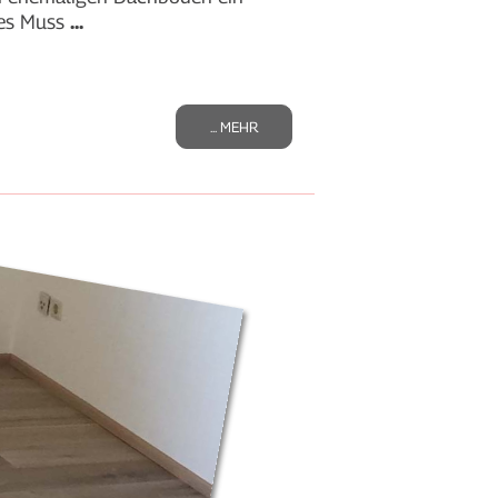
tes Muss
...
... MEHR