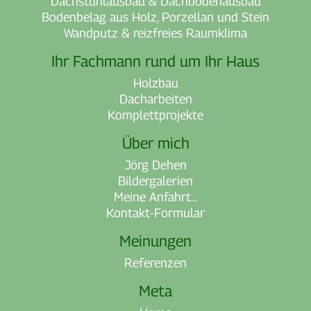
Dachstuhlausbau & Dachbodenausbau
Bodenbelag aus Holz, Porzellan und Stein
Wandputz & reizfreies Raumklima
Ihr Fachmann rund um Ihr Haus
Holzbau
Dacharbeiten
Komplettprojekte
Über mich
Jörg Dehen
Bildergalerien
Meine Anfahrt...
Kontakt-Formular
Meinungen
Referenzen
Meta