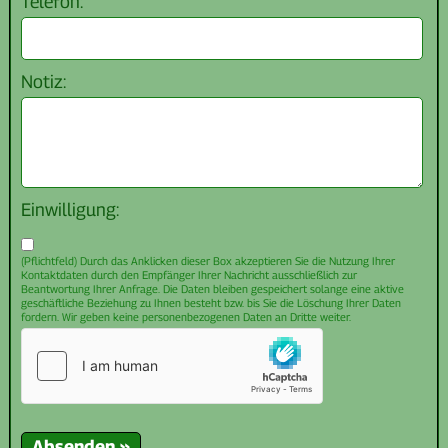
Telefon:
Notiz:
Einwilligung:
(Pflichtfeld) Durch das Anklicken dieser Box akzeptieren Sie die Nutzung Ihrer
Kontaktdaten durch den Empfänger Ihrer Nachricht ausschließlich zur
Beantwortung Ihrer Anfrage. Die Daten bleiben gespeichert solange eine aktive
geschäftliche Beziehung zu Ihnen besteht bzw. bis Sie die Löschung Ihrer Daten
fordern. Wir geben keine personenbezogenen Daten an Dritte weiter.